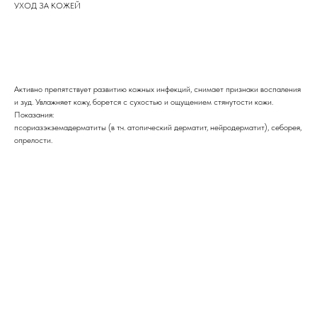
УХОД ЗА КОЖЕЙ
ЗАКАЗАТЬ
Активно препятствует развитию кожных инфекций, снимает признаки воспаления
и зуд. Увлажняет кожу, борется с сухостью и ощущением стянутости кожи.
Показания:
псориазэкземадерматиты (в т.ч. атопический дерматит, нейродерматит), себорея,
опрелости.