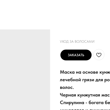
Black Hair Treat
УХОД ЗА ВОЛОСАМИ
ЗАКАЗАТЬ
Маска на основе кунж
лечебной грязи для р
волос.
Черная кунжутная мас
Спирулина - богата б