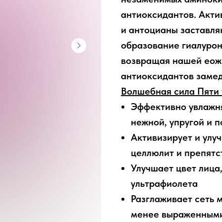
антиоксидантов. Акт
и антоцианы заставля
образование гиалурон
возвращая нашей еоже
антиоксидантов замед
Волшебная сила Пяти 
Эффективно увлажня
нежной, упругой и п
Активизирует и улу
целлюлит и препятс
Улучшает цвет лица
ультрафиолета
Разглаживает сеть 
менее выраженным