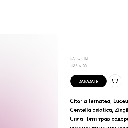
№ 55 Сила Пяти 
лекарственных т
КАПСУЛЫ
SKU:
# 55
ЗАКАЗАТЬ
Citoria Ternatea, Luce
Centella asiatica, Zing
Сила Пяти трав содер
незаменимых аминокис