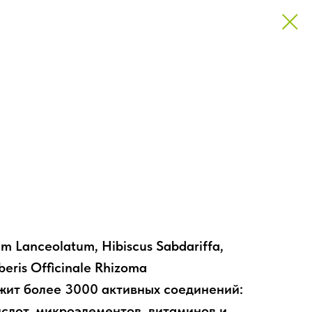
трав (5 компонентов
рав)
um Lanceolatum, Hibiscus Sabdariffa,
iberis Officinale Rhizoma
жит более 3000 активных соединений:
лот, микроэлементов, витаминов и