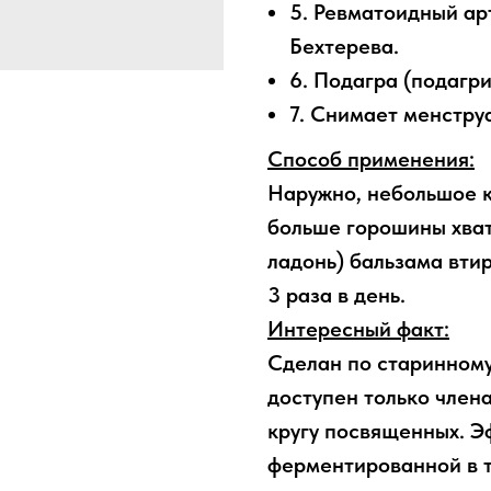
5. Ревматоидный ар
Бехтерева.
6. Подагра (подагри
7. Снимает менстру
Способ применения:
Наружно, небольшое к
больше горошины хват
ладонь) бальзама втир
3 раза в день.
Интересный факт:
Сделан по старинному
доступен только член
кругу посвященных. Э
ферментированной в т