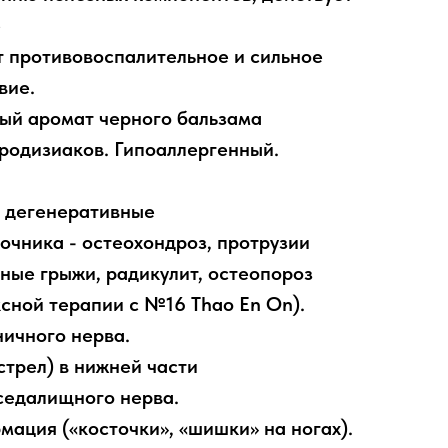
е
т противовоспалительное и сильное
вие.
ый аромат черного бальзама
фродизиаков. Гипоаллергенный.
и дегенеративные
очника - остеохондроз, протрузии
ные грыжи, радикулит, остеопороз
ксной терапии с №16 Thao En On).
ничного нерва.
стрел) в нижней части
седалищного нерва.
мация («косточки», «шишки» на ногах).