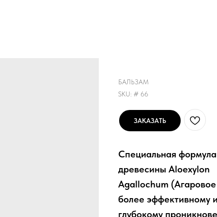
Royal Black Balm
БАЛЬЗАМ
SKU:
# 66
ЗАКАЗАТЬ
Специальная формула 
древесины Aloexylon
Agallochum (Агаровое
более эффективному 
глубокому проникнове